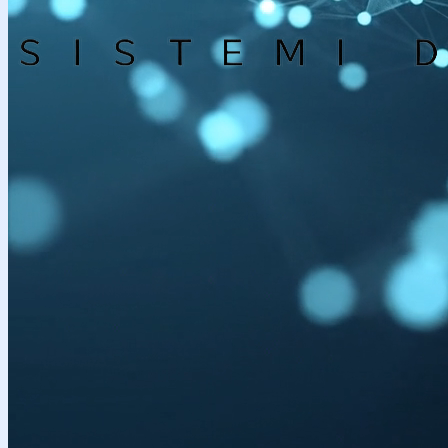
Azienda
Soluzioni
Lavora con noi
Support
Doc
Contattaci