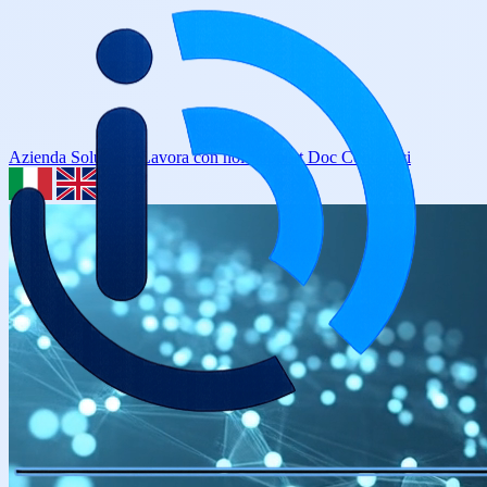
Azienda
Soluzioni
Lavora con noi
Support
Doc
Contattaci